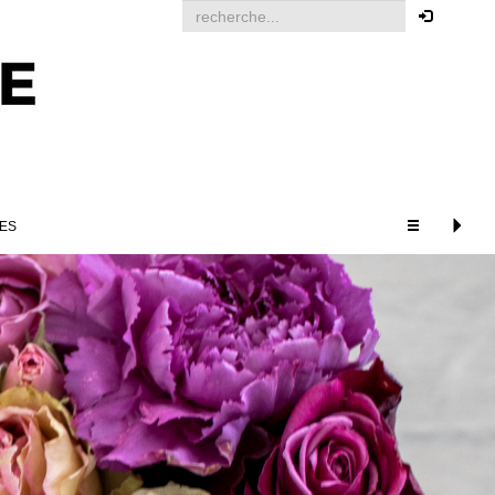
Votre Commande
Pour passer une commande
vous devez être identifié.
Cliquez ici pour vous
identifier
ES
PRODUITS ASSOCIÉS