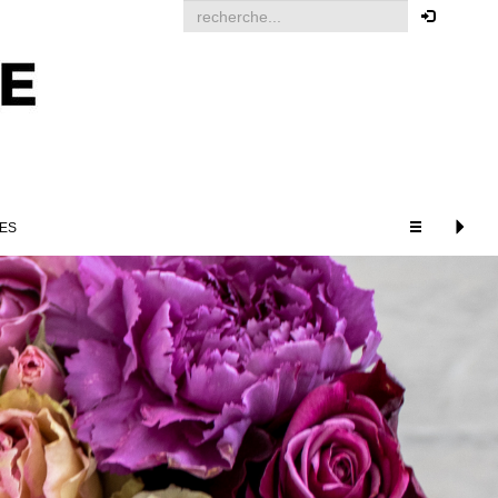
Votre Commande
Pour passer une commande
vous devez être identifié.
Cliquez ici pour vous
identifier
ES
PRODUITS ASSOCIÉS