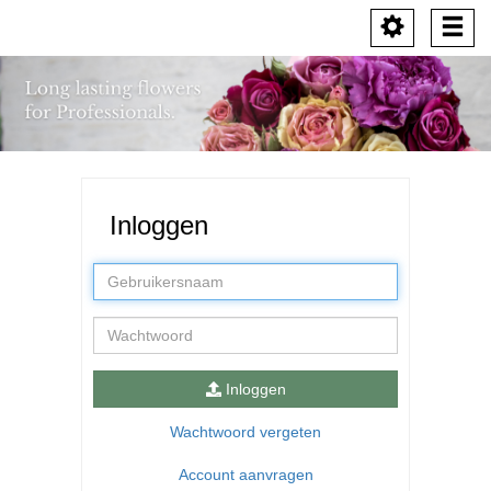
Toggle
Togg
navigation
navi
Inloggen
Gebruikersnaam
Wachtwoord
Inloggen
Wachtwoord vergeten
Account aanvragen