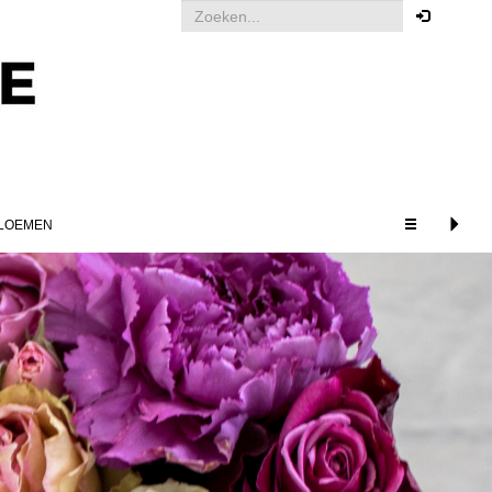
Uw bestelling
Om een bestelling te kunnen
plaatsen dient u ingelogd te zijn.
Klik hier om in te loggen
LOEMEN
GERELATEERDE
PRODUCTEN