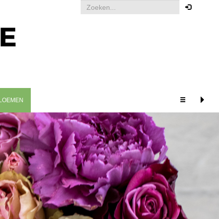
Uw bestelling
Om een bestelling te kunnen
plaatsen dient u ingelogd te zijn.
Klik hier om in te loggen
LOEMEN
GERELATEERDE
PRODUCTEN