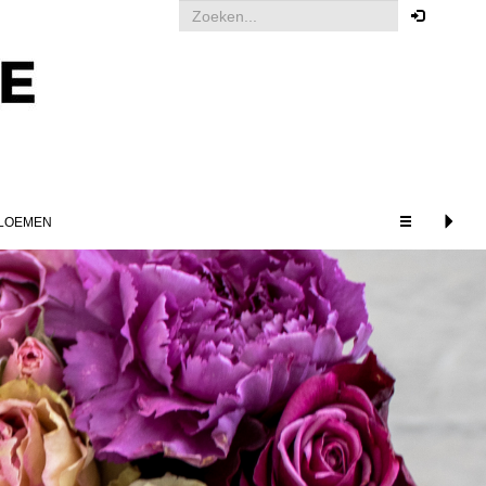
Uw bestelling
Om een bestelling te kunnen
plaatsen dient u ingelogd te zijn.
Klik hier om in te loggen
LOEMEN
GERELATEERDE
PRODUCTEN